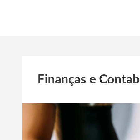
Ir
para
o
conteúdo
Finanças e Contab